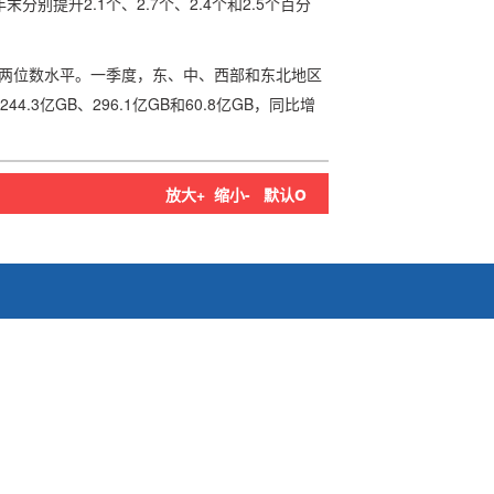
年年末分别提升2.1个、2.7个、2.4个和2.5个百分
两位数水平。一季度，东、中、西部和东北地区
.3亿GB、296.1亿GB和60.8亿GB，同比增
o
放大+
缩小-
默认