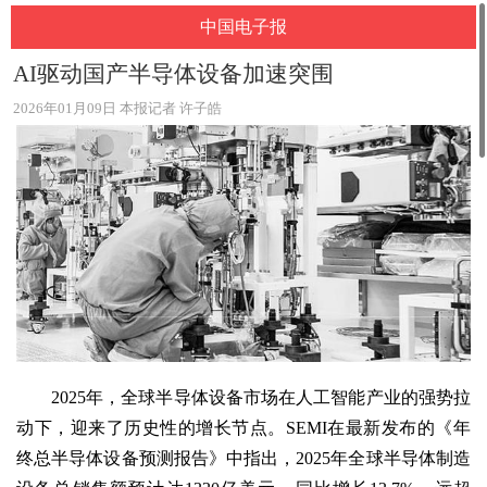
中国电子报
AI驱动国产半导体设备加速突围
2026年01月09日 本报记者 许子皓
2025年，全球半导体设备市场在人工智能产业的强势拉
动下，迎来了历史性的增长节点。SEMI在最新发布的《年
终总半导体设备预测报告》中指出，2025年全球半导体制造